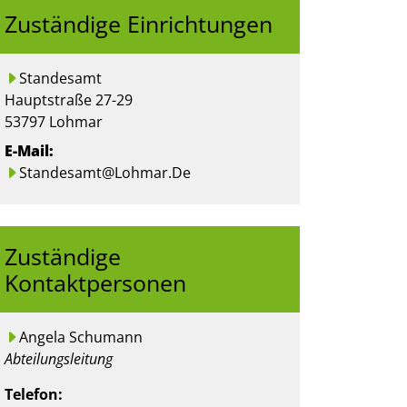
Zuständige Einrichtungen
Standesamt
Straße:
Hausnummer:
Hauptstraße
27-29
PLZ:
Ort:
53797
Lohmar
E-Mail:
Standesamt@lohmar.de
Zuständige
Kontaktpersonen
Angela Schumann
Position:
Abteilungsleitung
Telefon: