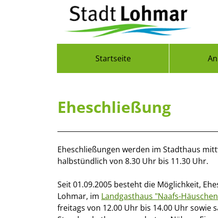
Zum Header
Zum Hauptinhalt
Zum Footer
Zum Hauptinhalt springen
Startseite
An
Eheschließung
Kurzbeschreibung
Beschreibung
Eheschließungen werden im Stadthaus mittw
halbstündlich von 8.30 Uhr bis 11.30 Uhr.
Seit 01.09.2005 besteht die Möglichkeit, E
Lohmar, im
Landgasthaus "Naafs-Häuschen
freitags von 12.00 Uhr bis 14.00 Uhr sowie 