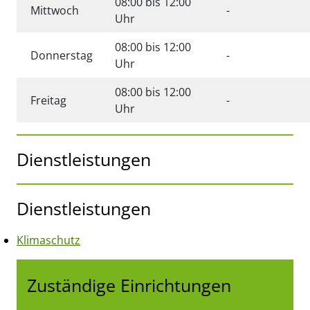
08:00 bis 12:00
Keine angabe
Mittwoch
-
Uhr
08:00 bis 12:00
Keine angabe
Donnerstag
-
Uhr
08:00 bis 12:00
Keine angabe
Freitag
-
Uhr
Dienstleistungen
Dienstleistungen
Klimaschutz
Zuständige Einrichtungen