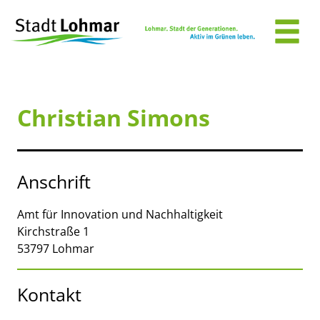
Zum Header
Zum Hauptinhalt
Zum Footer
Zum Hauptinhalt springen
Christian Simons
Anschrift
Amt für Innovation und Nachhaltigkeit
Kirchstraße 1
53797
Lohmar
Kontakt