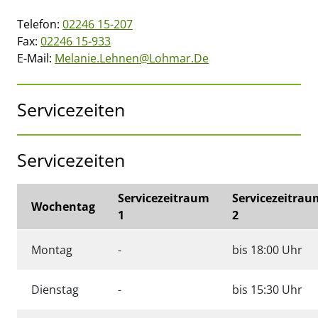
Telefon:
02246 15-207
Fax:
02246 15-933
E-Mail:
Melanie.lehnen@lohmar.de
Servicezeiten
Servicezeiten
Servicezeitraum
Servicezeitrau
Wochentag
1
2
Keine angabe
Montag
-
bis 18:00 Uhr
Keine angabe
Dienstag
-
bis 15:30 Uhr