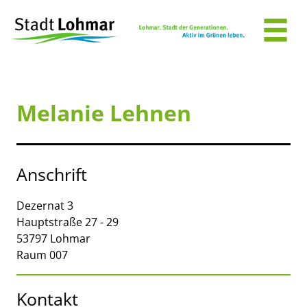
Zum Header
Zum Hauptinhalt
Zum Footer
Zum Hauptinhalt springen
Melanie Lehnen
Anschrift
Dezernat 3
Hauptstraße
27 - 29
53797
Lohmar
Raum 007
Kontakt